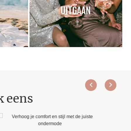
UITGAAN
k eens