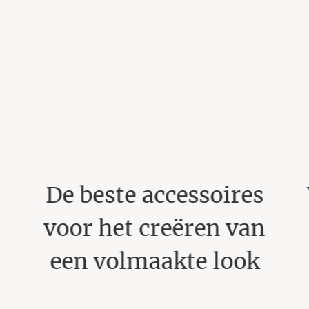
Verhoog je comfort en
stijl met de juiste
ondermode