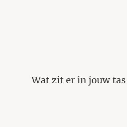
 tas
De beste accessoires
voor het creëren van
een volmaakte look